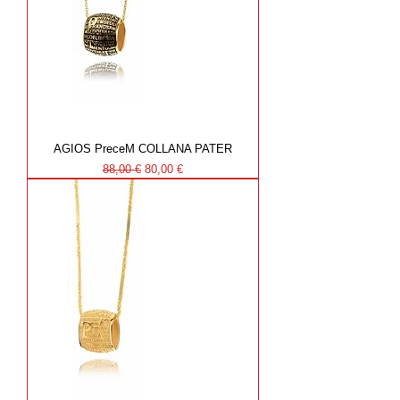
AGIOS PreceM COLLANA PATER
Prezzo regolare
Prezzo scontato
88,00 €
80,00 €