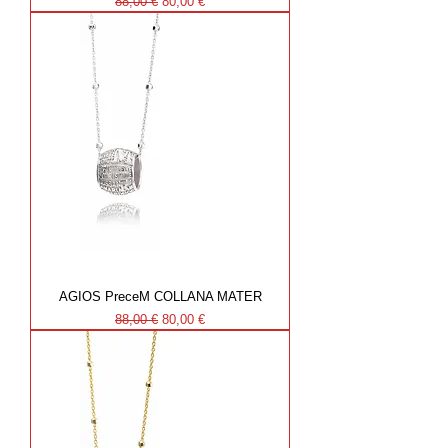
Prezzo regolare
Prezzo scontato
88,00 €
80,00 €
AGIOS PreceM COLLANA MATER
Prezzo regolare
Prezzo scontato
88,00 €
80,00 €