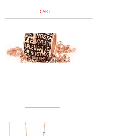
CART:
Agios
PRECEM
collane