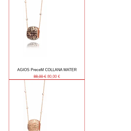
AGIOS PreceM COLLANA MATER
Prezzo regolare
Prezzo scontato
88,00 €
80,00 €