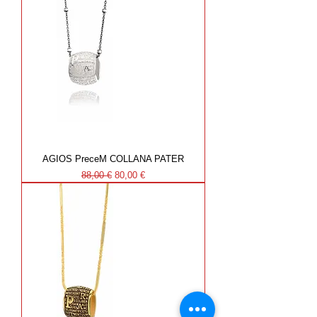
AGIOS PreceM COLLANA PATER
Prezzo regolare
Prezzo scontato
88,00 €
80,00 €