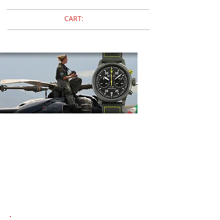
CART:
M.E.C.
MILITARY
EUROPEAN
COMPANY
OROLOGI