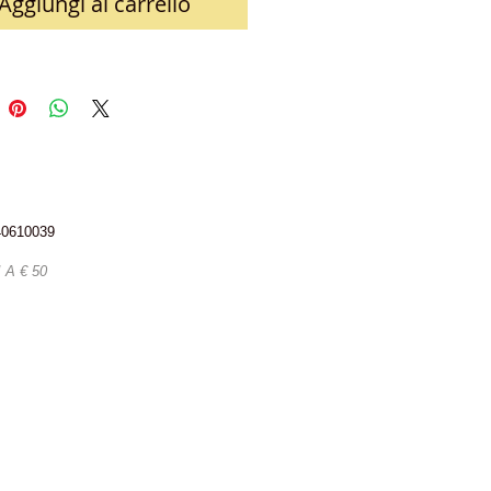
Aggiungi al carrello
340610039
A € 50