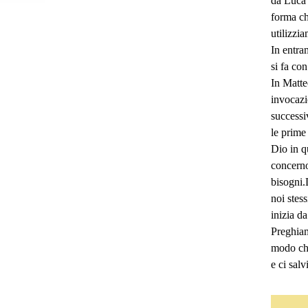
da Luca 
forma che
utilizzi
In entra
si fa co
In Matte
invocazi
successi
le prime 
Dio in q
concerno
bisogni.
noi stess
inizia da
Preghiamo
modo che
e ci salvi