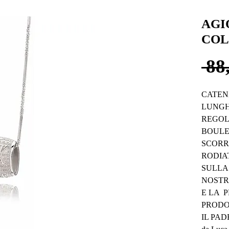
AGI
COL
 88
CATEN
LUNGH
REGOLA
BOULE
SCORR
RODIA
SULLA 
NOSTRE
E LA  
PRODOT
IL PADR