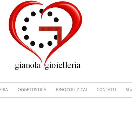
GIOI
GIAN
VILL
ERIA
OGGETTISTICA
BINOCOLI Z-CAI
CONTATTI
Sh