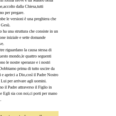
in forma breve e da Matteo nella 
,accolto dalla Chiesa,tutti 
amo per pregare.
mbe le versioni è una preghiera che 
n Gesù.
o ha una struttura che consiste in un 
one iniziale e sette domande 
ve.
tre riguardano la causa stessa di 
uesto mondo,le quattro seguenti 
no le nostre speranze e i nostri 
Dobbiamo prima di tutto uscire da 
i e aprirci a Dio,così il Padre Nostro 
 Lui per arrivare agli uomini.
 il Padre attraverso il Figlio in 
 Egli sia con noi,ci porti per mano 
. 