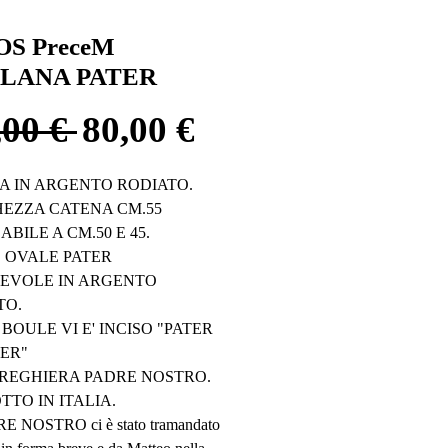
OS PreceM
LANA PATER
Prezzo
Prezzo
,00 € 
80,00 €
regolare
scontato
A IN ARGENTO RODIATO.
EZZA CATENA CM.55 
BILE A CM.50 E 45.
 OVALE PATER 
EVOLE IN ARGENTO 
TO.
BOULE VI E' INCISO "PATER 
R"  
PREGHIERA PADRE NOSTRO. 
TO IN ITALIA.
E NOSTRO ci è stato tramandato 