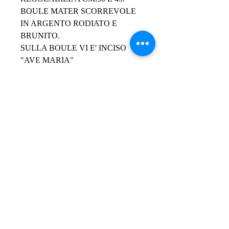
BOULE MATER SCORREVOLE 
IN ARGENTO RODIATO E 
BRUNITO.
SULLA BOULE VI E' INCISO 
"AVE MARIA"  
E LA  PREGHIERA AVE MARIA. 
PRODOTTO IN ITALIA.
LA PREGHIERA AVE MARIA 
Ispirata dallo Spirito Santo,
trasmessa per bocca dell'Angelo 
Gabriele, di Santa Elisabetta, Madre 
di San Giovanni Battista, e della 
Santa Chiesa.