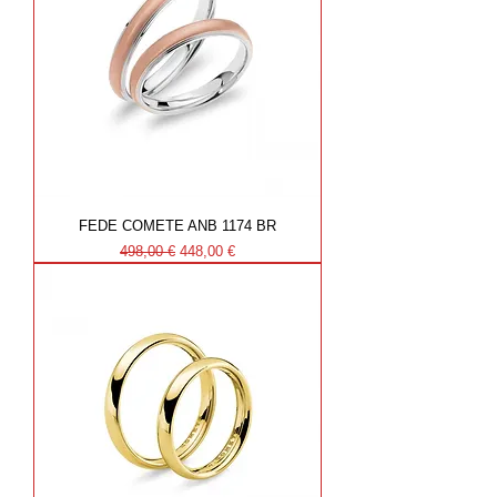
FEDE COMETE ANB 1174 BR
Prezzo regolare
Prezzo scontato
498,00 €
448,00 €