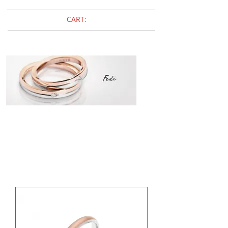
CART:
fedi
​COMETE