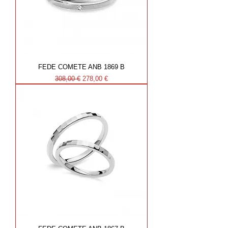
FEDE COMETE ANB 1869 B
Prezzo regolare
Prezzo scontato
308,00 €
278,00 €