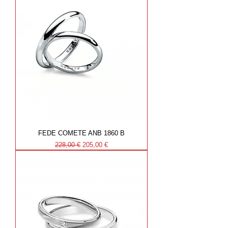
FEDE COMETE ANB 1860 B
Prezzo regolare
Prezzo scontato
228,00 €
205,00 €