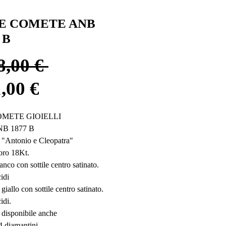
E COMETE ANB
 B
Prezzo
8,00 € 
Prezzo
regolare
,00 €
scontato
OMETE GIOIELLI 
NB 1877 B
 "Antonio e Cleopatra"
oro 18Kt.
anco con sottile centro satinato.
idi 
giallo con sottile centro satinato.
idi.   
è disponibile anche
4 diamantini.