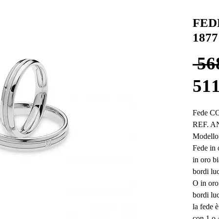
FED
1877
 56
511
Fede C
REF. A
Modello
Fede in 
in oro bi
bordi luc
O in oro 
bordi luc
la fede 
con 1 o 