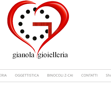
GIOI
GIAN
VILL
ERIA
OGGETTISTICA
BINOCOLI Z-CAI
CONTATTI
Sh