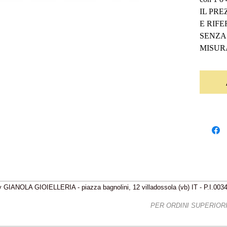
IL PRE
E RIF
SENZA 
MISUR
 GIANOLA GIOIELLERIA - piazza bagnolini, 12 villadossola (vb) IT - P.I.00
IZIONI GRATIS - FREE SHIPPING
PER ORDINI SUPERIORI 