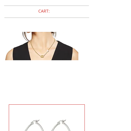
CART:
Breil
TETRA