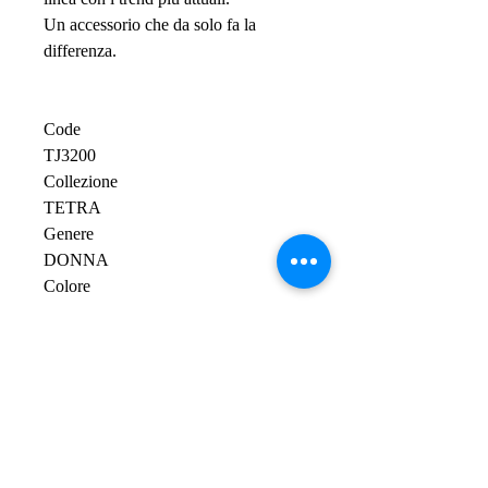
Un accessorio che da solo fa la
differenza.
Code
TJ3200
Collezione
TETRA
Genere
DONNA
Colore
SILVER
Materiale
ACCIAIO
Lunghezza minima cm
Lunghezza massima 5 cm
Tipo pietra
PERLA DI FIUME