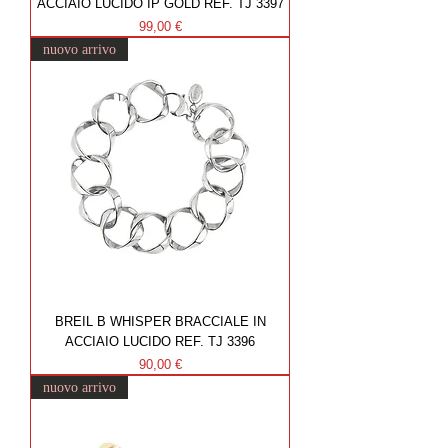
ACCIAIO LUCIDO IP GOLD REF. TJ 3397
Prezzo
99,00 €
nuovo arrivo
BREIL B WHISPER BRACCIALE IN
ACCIAIO LUCIDO REF. TJ 3396
Prezzo
90,00 €
nuovo arrivo