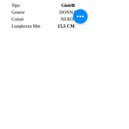
Tipo
Gioielli
Genere
DONNA
Colore
NERO
Lunghezza Min
15,5 CM
Lunghezza Max
18,5 CM
Materiale
ACCIAIO
Tipo di pietra
ZIRCONIA
Chiusura
A
MOSCHETTONE
Finitura
SPECCHIATO
Peso
4 GR