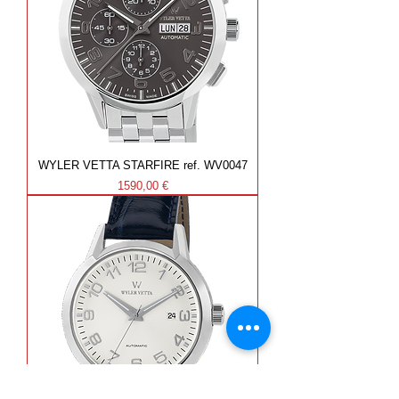
WYLER VETTA STARFIRE ref. WV0047
Prezzo
1590,00 €