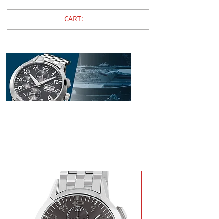
CART:
WYLER VETTA
starfire