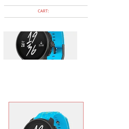
CART:
Suunto
RACE S