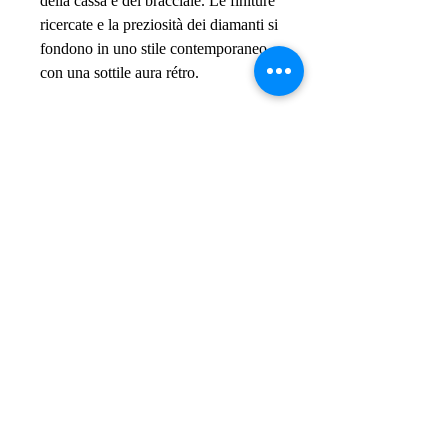
della cassa e del bracciale. Le finiture
ricercate e la preziosità dei diamanti si
fondono in uno stile contemporaneo
con una sottile aura rétro.
ETOILE...
La cura meticolosa nella definizione
del quadrante caratterizza questa
collezione di indiscutibile eleganza.
Il vetro zaffiro bombato esalta al
massimo i discreti indici applicati e la
luminosa finitura microbrillet, che
racchiude una preziosa lavorazione
guilloché con motivo a raggiera,
esempio di grande cura artigianale.
ETOILE
SOLO TEMPO...
I modelli della collezione Étoile sono
disponibili con cassa in acciaio o in