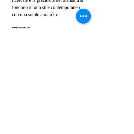
ricercate e la preziosità dei diamanti si
fondono in uno stile contemporaneo
con una sottile aura rétro.
ETOILE...
La cura meticolosa nella definizione
del quadrante caratterizza questa
collezione di indiscutibile eleganza.
Il vetro zaffiro bombato esalta al
massimo i discreti indici applicati e la
luminosa finitura microbrillet, che
racchiude una preziosa lavorazione
guilloché con motivo a raggiera,
esempio di grande cura artigianale.
ETOILE
SOLO TEMPO...
I modelli della collezione Étoile sono
disponibili con cassa in acciaio o in
un'elegante versione con dettagli in