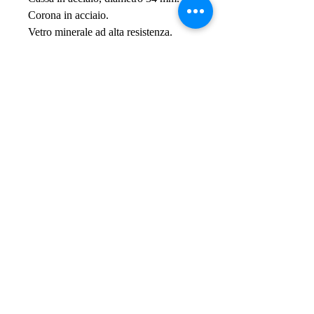
Corona in acciaio.
Vetro minerale ad alta resistenza.
Quadrante turchese con finitura 
sunray
indici e logo liu jo in upper plating.
Sfere modello dauphine.
Bracciale in acciaio lucido,
chiusura con logo inciso al laser.
Impermeabile a 5 Atm.
SPEDIZIONI GRATIS - FREE
SHIPPING
PER ORDINI
SUPERIORI A € 50