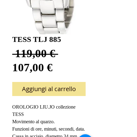
TESS TLJ 885
Prezzo
 119,00 € 
Prezzo
regolare
107,00 €
scontato
Aggiungi al carrello
OROLOGIO LIU.JO collezione 
TESS
Movimento al quarzo.
Funzioni di ore, minuti, secondi, data.
Cassa in acciaio, diametro 34 mm.