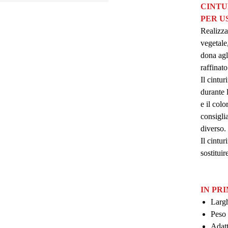
CINTU
PER U
Realizza
vegetale,
dona agl
raffinat
Il cintu
durante 
e il colo
consigli
diverso.
Il cintur
sostituir
IN PR
Largh
Peso 
Adatt