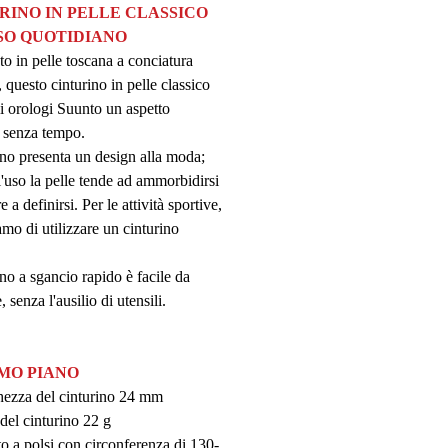
RINO IN PELLE CLASSICO
SO QUOTIDIANO
to in pelle toscana a conciatura
 questo cinturino in pelle classico
i orologi Suunto un aspetto
o senza tempo.
rino presenta un design alla moda;
l'uso la pelle tende ad ammorbidirsi
re a definirsi. Per le attività sportive,
amo di utilizzare un cinturino
ino a sgancio rapido è facile da
e, senza l'ausilio di utensili.
IMO PIANO
ezza del cinturino 24 mm
del cinturino 22 g
o a polsi con circonferenza di 130-