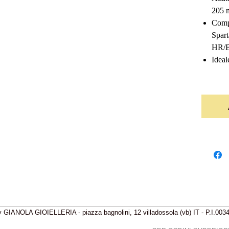
205
Compa
Spart
HR/B
Ideal
 GIANOLA GIOIELLERIA - piazza bagnolini, 12 villadossola (vb) IT - P.I.00