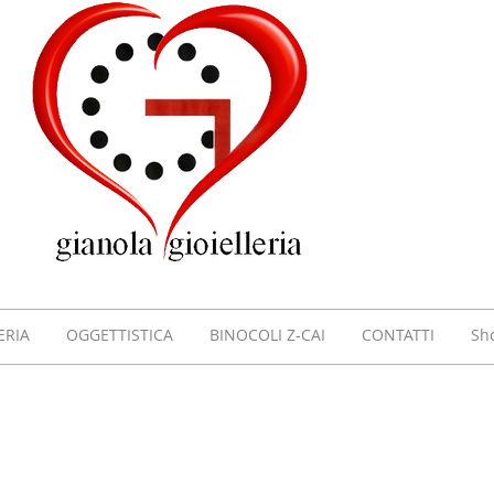
GIOI
GIAN
VILL
ERIA
OGGETTISTICA
BINOCOLI Z-CAI
CONTATTI
Sh