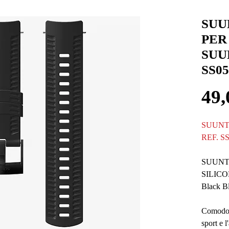
SUU
PER
SUU
SS05
49,
SUUNT
REF. S
SUUNT
SILIC
Black B
Comodo c
sport e 