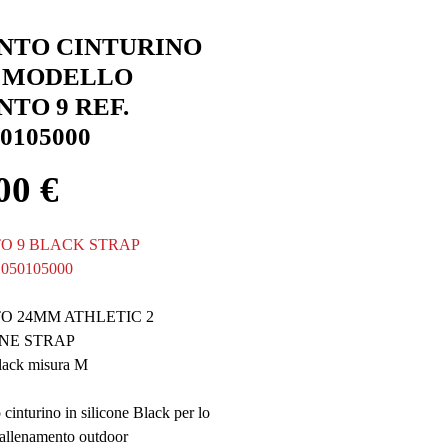
NTO CINTURINO
 MODELLO
NTO 9 REF.
0105000
Prezzo
00 €
O 9 BLACK STRAP
S050105000
O 24MM ATHLETIC 2
ONE STRAP
lack misura M
inturino in silicone Black per lo
l'allenamento outdoor