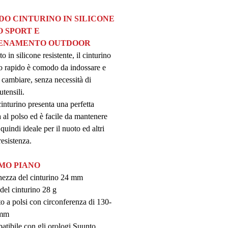
O CINTURINO IN SILICONE
O SPORT E
LENAMENTO OUTDOOR
o in silicone resistente, il cinturino
o rapido è comodo da indossare e
a cambiare, senza necessità di
 utensili.
inturino presenta una perfetta
 al polso ed è facile da mantenere
 quindi ideale per il nuoto ed altri
resistenza.
IMO PIANO
ezza del cinturino 24 mm
del cinturino 28 g
o a polsi con circonferenza di 130-
 mm
tibile con gli orologi Suunto