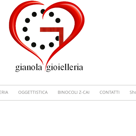
GIOI
GIAN
VILL
ERIA
OGGETTISTICA
BINOCOLI Z-CAI
CONTATTI
Sh