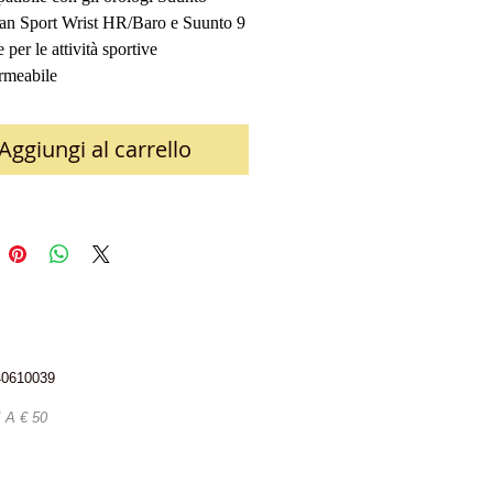
an Sport Wrist HR/Baro e Suunto 9
e per le attività sportive
rmeabile
Aggiungi al carrello
340610039
A € 50