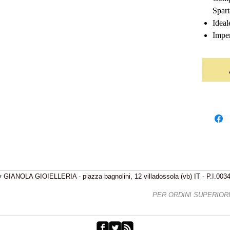
Spart
Ideal
Impe
 GIANOLA GIOIELLERIA - piazza bagnolini, 12 villadossola (vb) IT - P.I.00
IZIONI GRATIS - FREE SHIPPING
PER ORDINI SUPERIORI 