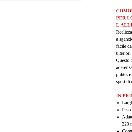
COMOD
PER L
L'AL
Realizzat
a sganci
facile d
ulteriori
Questo c
aderenza
pulito, è
sport di 
IN PR
Largh
Peso 
Adatt
220
Compa