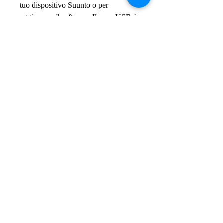
tuo dispositivo Suunto o per
aggiornare il software. Il cavo USB è
compatibile con i seguenti prodotti:
SUUNTO 9
SUUNTO SPARTAN SPORT
SUUNTO SPARTAN ULTRA
SUUNTO D5
SPEDIZIONI GRATIS - FREE
SHIPPING
PER ORDINI
SUPERIORI A € 50
© 2015 by GIANOLA GIOIELLERIA -