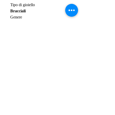
Tipo di gioiello
Bracciali
Genere
DONNA
Colore
SILVER
Lunghezza massima
19CM
Materiale
ACCIAIO
Chiusura
MAGNETICA
Tipo di pietra
NO PIETRE
Finitura
SPECCHIATO
Peso
22 GR