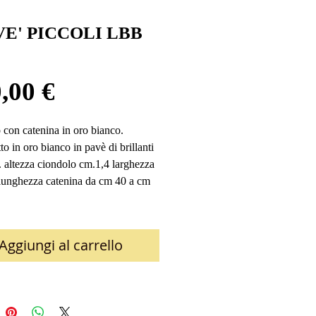
VE' PICCOLI LBB
Prezzo
,00 €
 con catenina in oro bianco. 
o in oro bianco in pavè di brillanti 
. altezza ciondolo cm.1,4 larghezza 
lunghezza catenina da cm 40 a cm 
Aggiungi al carrello