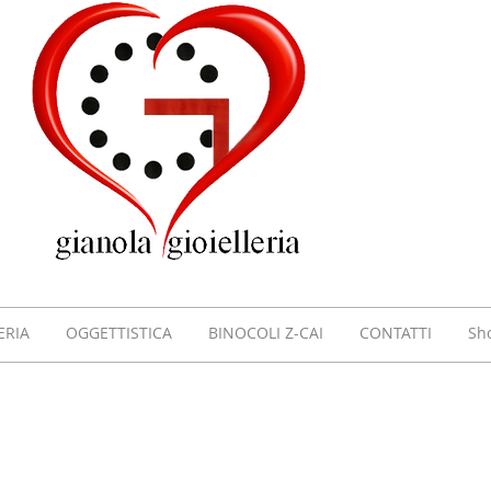
GIOI
GIAN
VILL
ERIA
OGGETTISTICA
BINOCOLI Z-CAI
CONTATTI
Sh