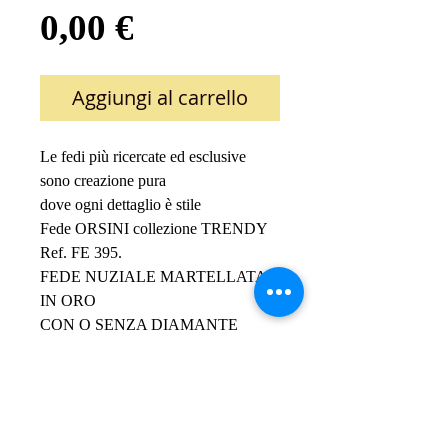
Prezzo
0,00 €
Aggiungi al carrello
Le fedi più ricercate ed esclusive 
sono creazione pura 
dove ogni dettaglio è stile
Fede ORSINI collezione TRENDY
Ref. FE 395.
FEDE NUZIALE MARTELLATA
IN ORO 
CON O SENZA DIAMANTE
la fede è disponibile 
in oro 18Kt.
in oro 9Kt.