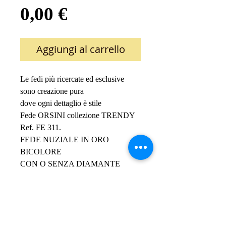
Prezzo
0,00 €
Aggiungi al carrello
Le fedi più ricercate ed esclusive 
sono creazione pura 
dove ogni dettaglio è stile
Fede ORSINI collezione TRENDY
Ref. FE 311.
FEDE NUZIALE IN ORO 
BICOLORE 
CON O SENZA DIAMANTE
la fede è disponibile 
in oro 18Kt.
in oro 9Kt.