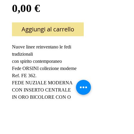
Prezzo
0,00 €
Aggiungi al carrello
Nuove linee reinventano le fedi 
tradizionali 
con spirito contemporaneo
Fede ORSINI collezione moderne
Ref. FE 362.
FEDE NUZIALE MODERNA 
CON INSERTO CENTRALE 
IN ORO BICOLORE CON O 
SENZA DIAMANTE
Finitura lucida 
Profilo interno comfort fit su richiesta 
Disponibile in oro 18 Kt. o oro 9 Kt.