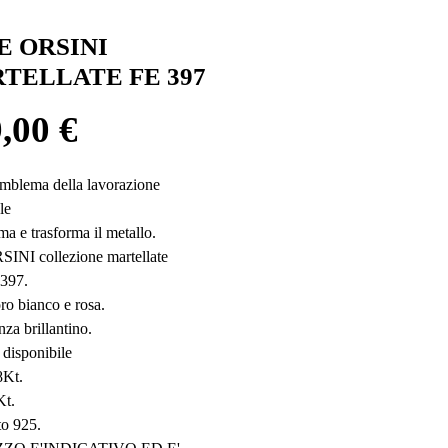
E ORSINI
TELLATE FE 397
Prezzo
,00 €
mblema della lavorazione 
le 
ma e trasforma il metallo.
INI collezione martellate
 397.
oro bianco e rosa.
nza brillantino.
 disponibile 
8Kt.
Kt.
to 925.