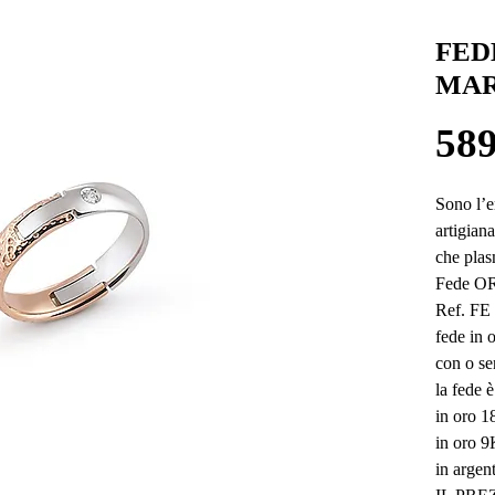
FED
MAR
589
Sono l’e
artigiana
che plas
Fede ORS
Ref. FE
fede in 
con o se
la fede è
in oro 1
in oro 9
in argen