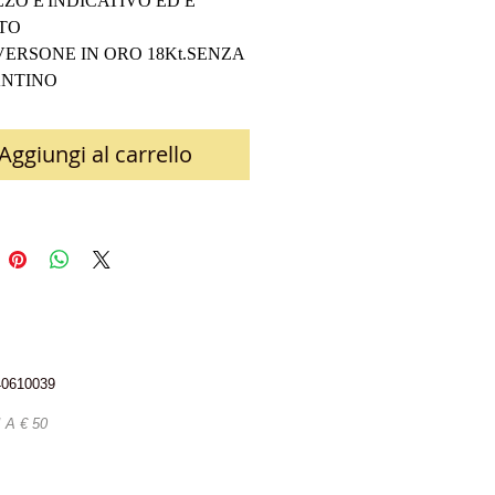
ZZO E'INDICATIVO ED E' 
TO 
ERSONE IN ORO 18Kt.SENZA 
NTINO 
Aggiungi al carrello
340610039
A € 50