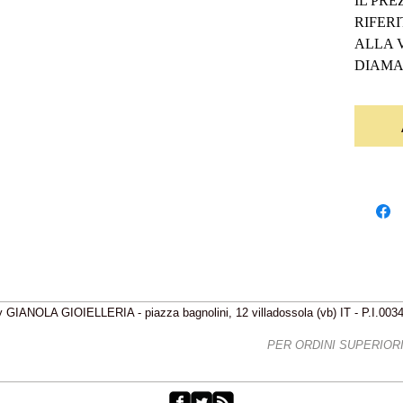
IL PRE
RIFERI
ALLA V
DIAMA
 GIANOLA GIOIELLERIA - piazza bagnolini, 12 villadossola (vb) IT - P.I.00
IZIONI GRATIS - FREE SHIPPING
PER ORDINI SUPERIORI 