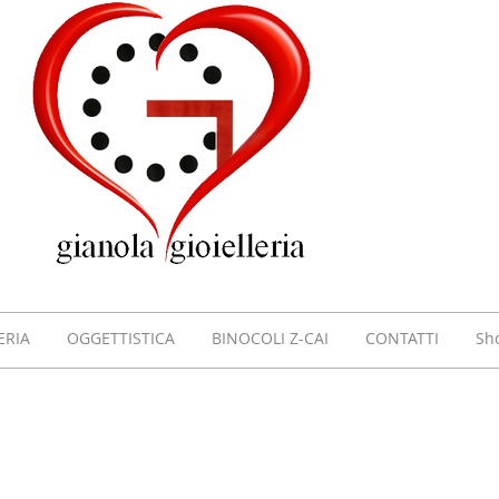
GIOI
GIAN
VILL
ERIA
OGGETTISTICA
BINOCOLI Z-CAI
CONTATTI
Sh