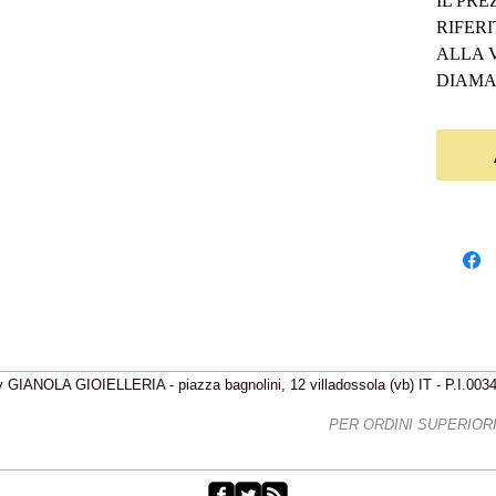
IL PRE
RIFERI
ALLA V
DIAMA
 GIANOLA GIOIELLERIA - piazza bagnolini, 12 villadossola (vb) IT - P.I.00
IZIONI GRATIS - FREE SHIPPING
PER ORDINI SUPERIORI 