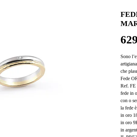
FED
MAR
629
Sono l’e
artigiana
che plas
Fede ORS
Ref. FE
fede in o
con o se
la fede è
in oro 1
in oro 9
in argen