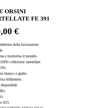
E ORSINI
TELLATE FE 391
Prezzo
,00 €
mblema della lavorazione 
le 
ma e trasforma il metallo.
INI collezione martellate
 391.
ro bianco e giallo.
nza brillantino.
 disponibile 
8Kt.
Kt.
to 925.