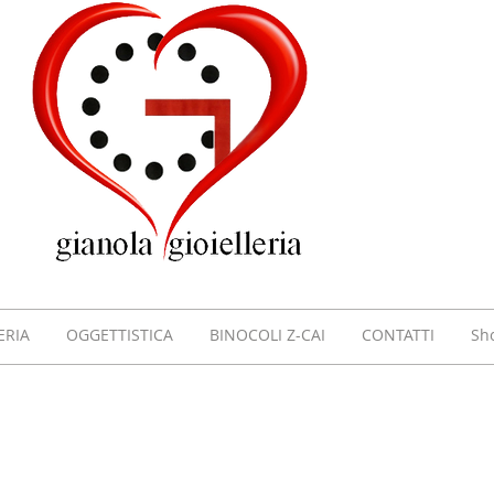
GIOI
GIAN
VILL
ERIA
OGGETTISTICA
BINOCOLI Z-CAI
CONTATTI
Sh