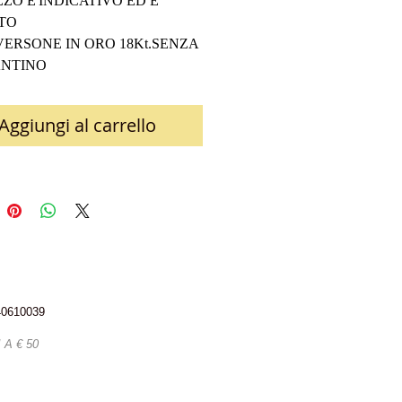
ZZO E'INDICATIVO ED E' 
TO 
ERSONE IN ORO 18Kt.SENZA 
NTINO 
Aggiungi al carrello
340610039
A € 50