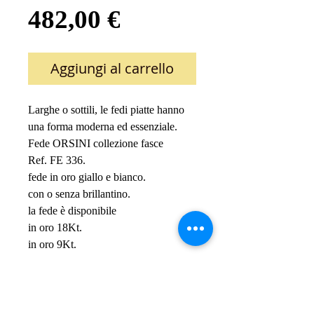
Prezzo
482,00 €
Aggiungi al carrello
Larghe o sottili, le fedi piatte hanno 
una forma moderna ed essenziale.
Fede ORSINI collezione fasce
Ref. FE 336.
fede in oro giallo e bianco.
con o senza brillantino.
la fede è disponibile 
in oro 18Kt.
in oro 9Kt.
in argento 925.
IL PREZZO E'INDICATIVO ED E' 
RIFERITO 
ALLA VERSONE IN ORO 