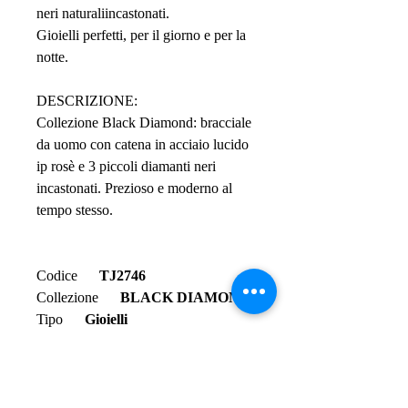
neri naturaliincastonati.
Gioielli perfetti, per il giorno e per la
notte.
DESCRIZIONE:
Collezione Black Diamond: bracciale
da uomo con catena in acciaio lucido
ip rosè e 3 piccoli diamanti neri
incastonati. Prezioso e moderno al
tempo stesso.
Codice
TJ2746
Collezione
BLACK DIAMOND
Tipo
Gioielli
Genere
UOMO
Colore
ROSE'
Lunghezza Min
17,5 CM
Lunghezza Max
21 CM