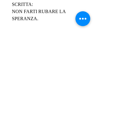
SCRITTA:
NON FARTI RUBARE LA 
SPERANZA.
Le parole di Papa Francesco,
scuotono le nostre coscienze ogni 
giorno.
Il primo forte messaggio il giorno del
24 Marzo 2013
impresse su di un gioiello
“ Non farti rubare la speranza”