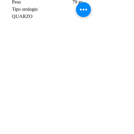
Peso 79 gr
Tipo orologio
QUARZO
Movimento SOLO
TEMPO 3 SFERE
Datario SI
Bracciale / Cinturino
BRACCIALE
Colore cinturino
SILVER
Materiale cinturino
ACCIAIO
Lunghezza minima 13.5 cm
Lunghezza massima 19 cm
Tipo di chiusura
DEPLOYANTE CON PULSANTI
Garanzia 2 anni