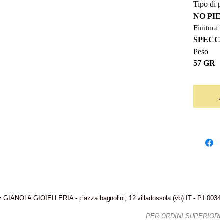
Tipo di p
NO PI
Finitura
SPECC
Peso
57 GR
 GIANOLA GIOIELLERIA - piazza bagnolini, 12 villadossola (vb) IT - P.I.00
IZIONI GRATIS - FREE SHIPPING
PER ORDINI SUPERIORI 