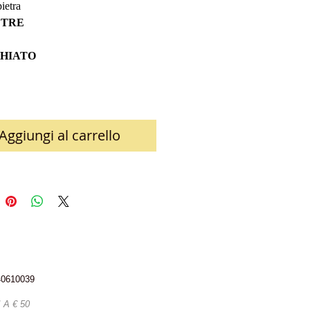
ietra
ETRE
HIATO
Aggiungi al carrello
340610039
A € 50