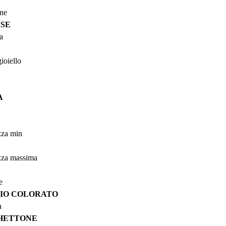
one
SE
a
ioiello
A
za min
za massima
e
IO COLORATO
a
HETTONE