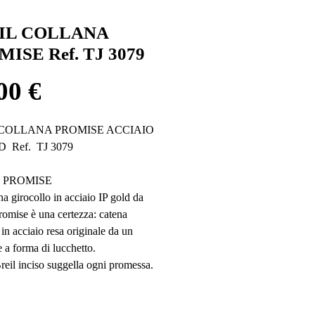
IL COLLANA
ISE Ref. TJ 3079
Prezzo
00 €
 COLLANA PROMISE ACCIAIO
D Ref. TJ 3079
 PROMISE
na girocollo in acciaio IP gold da
omise è una certezza: catena
 in acciaio resa originale da un
 a forma di lucchetto.
Breil inciso suggella ogni promessa.