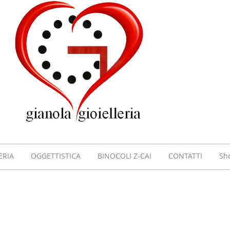
GIOI
GIAN
VILL
ERIA
OGGETTISTICA
BINOCOLI Z-CAI
CONTATTI
Sh