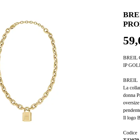
BRE
PROM
59,
BREIL
IP GOL
BREIL
La colla
donna Pr
oversize
pendente
Il logo 
Codice