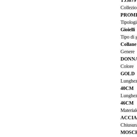
TJ3079
Collezi
PROMI
Tipologi
Gioielli
Tipo di g
Collane
Genere
DONN
Colore
GOLD
Lunghez
40CM
Lunghez
46CM
Material
ACCIA
Chiusur
MOSC