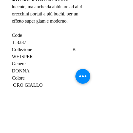
lucente, ma anche da abbinare ad altri
orecchini portati a più buchi, per un
effetto super glam e moderno.
Code
TJ3387
Collezione B
WHISPER
Genere
DONNA
Colore
ORO GIALLO
Materiale
ACCIAIO
Lunghezza minima cm
Lunghezza massima 3,1 cm
Tipo pietra
SENZA PIETRE