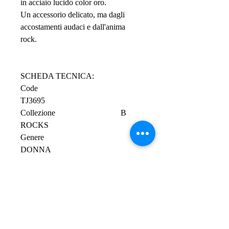
in acciaio lucido color oro.
Un accessorio delicato, ma dagli
accostamenti audaci e dall'anima
rock.
SCHEDA TECNICA:
Code
TJ3695
Collezione B
ROCKS
Genere
DONNA
Tipo prodotto Gioielli
Colore BLU
Materiale
ACCIAIO PIETRE NATURALI
Lunghezza minima 39 cm
Lunghezza massima 45 cm