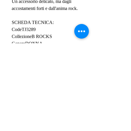
Un accessorio delicato, ma dagli
accostamenti forti e dall'anima rock.
SCHEDA TECNICA:
CodeTJ3289
CollezioneB ROCKS
GenereDONNA
Tipo prodottoGioielli
ColoreROSE GOLD
MaterialeACCIAIO COLORATO
Lunghezza minima39 cm
Lunghezza massima45 cm
Tipo pietraEMATITE
FinituraSPECCHIATO
Peso24 gr