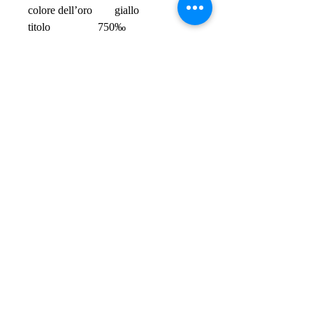
colore dell’oro        giallo
titolo                 750‰
peso anello            Gr. 5,9
misura anello          15  ≈  55
garanzia               2 anni del 
fabbricante
 Anello spedito in confezione regalo 
con scatola e garanzia
SPEDIZIONI GRATIS - FREE
SHIPPING
PER ORDINI
SUPERIORI A € 50