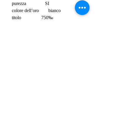
purezza                SI
colore dell’oro        bianco
titolo                 750‰
peso anello            Gr. 5,8
misura anello          11  ≈  51
garanzia               2 anni del 
fabbricante
 Anello spedito in confezione regalo 
con scatola e garanzia
SPEDIZIONI GRATIS - FREE
SHIPPING
PER ORDINI
SUPERIORI A € 50