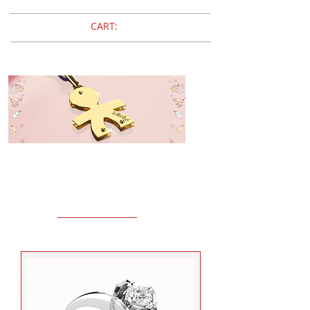
CART:
leBebé
ANELLI
tutte le collezioni