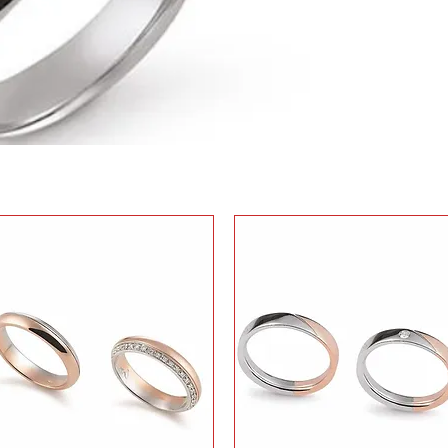
fe
​
m