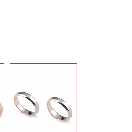
di
ORSINI
oderne