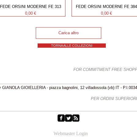
FEDE ORSINI MODERNE FE 313
FEDE ORSINI MODERNE FE 384
Prezzo
Prezzo
0,00 €
0,00 €
Carica altro
TORNA ALLE COLLEZIONI
EE SHIPPING BOTH WAYS
FOR COMMITMENT FREE SHOP
 GIANOLA GIOIELLERIA - piazza bagnolini, 12 villadossola (vb) IT - P.I.00
IZIONI GRATIS - FREE SHIPPING
PER ORDINI SUPERIORI 
Webmaster Login