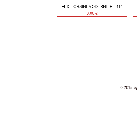
FEDE ORSINI MODERNE FE 414
Prezzo
0,00 €
FR
© 2015 by
SPED