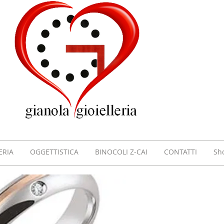
GIOI
GIAN
VILL
ERIA
OGGETTISTICA
BINOCOLI Z-CAI
CONTATTI
Sh