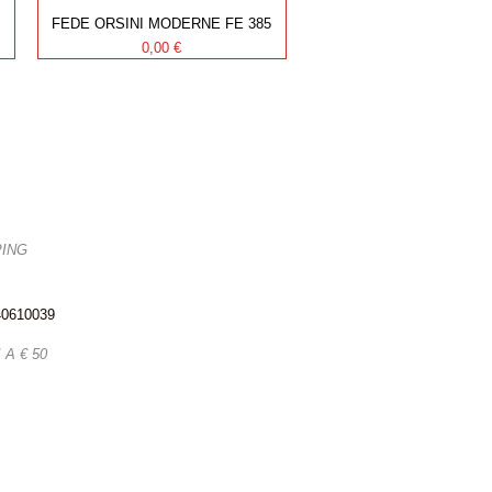
FEDE ORSINI MODERNE FE 385
Prezzo
0,00 €
PING
340610039
A € 50