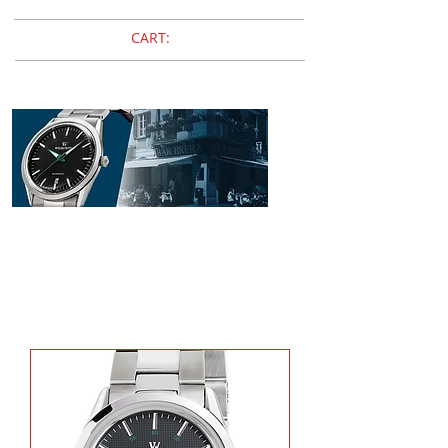
CART:
WYLER VETTA
24ORE​