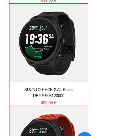
499,00 €
SUUNTO RECE 2 All Black
REF.SS05120000
Prezzo
499,00 €