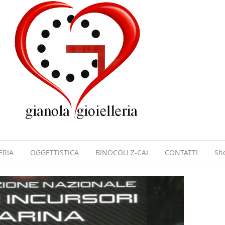
GIOI
GIAN
VILL
ERIA
OGGETTISTICA
BINOCOLI Z-CAI
CONTATTI
Sh