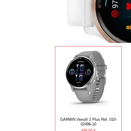
GARMIN Venu® 2 Plus Ref. 010-
02496-10
Prezzo
449,00 €