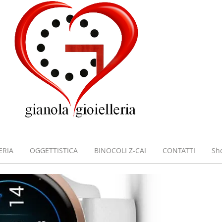
GIOI
GIAN
VILL
ERIA
OGGETTISTICA
BINOCOLI Z-CAI
CONTATTI
Sh