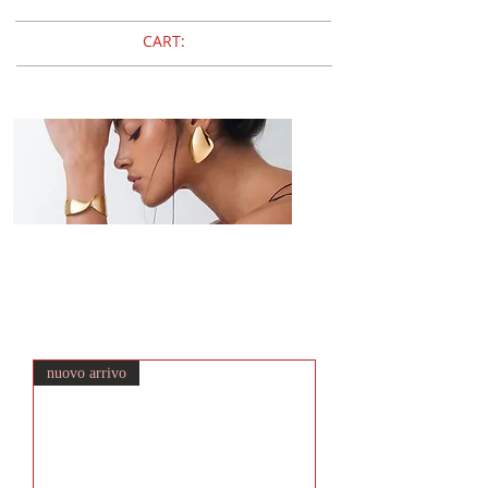
CART:
Breil
RETWIST
nuovo arrivo