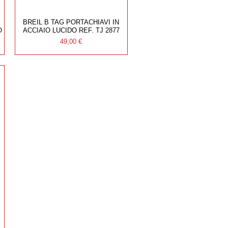
BREIL B TAG PORTACHIAVI IN
O
ACCIAIO LUCIDO REF. TJ 2877
4
Prezzo
49,00 €