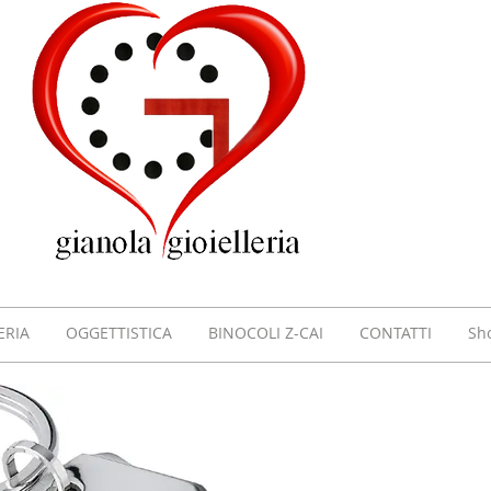
GIOI
GIAN
VILL
ERIA
OGGETTISTICA
BINOCOLI Z-CAI
CONTATTI
Sh