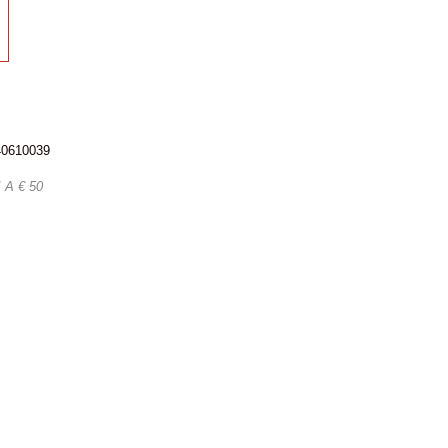
340610039
A € 50