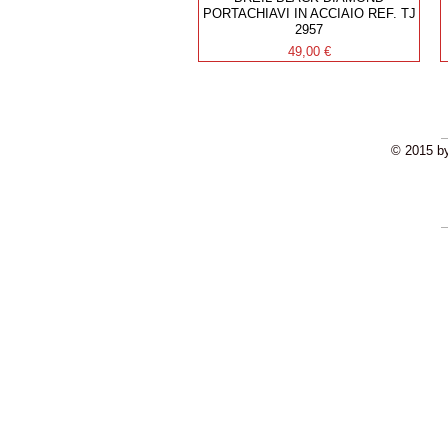
PORTACHIAVI IN ACCIAIO REF. TJ
2957
Prezzo
49,00 €
© 2015 by
SPED