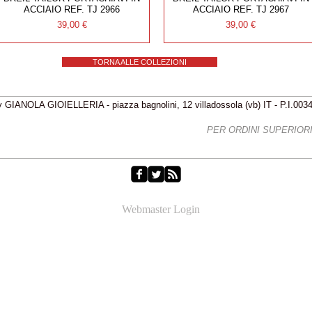
ACCIAIO REF. TJ 2966
ACCIAIO REF. TJ 2967
Prezzo
Prezzo
39,00 €
39,00 €
TORNA ALLE COLLEZIONI
 GIANOLA GIOIELLERIA - piazza bagnolini, 12 villadossola (vb) IT - P.I.00
IZIONI GRATIS - FREE SHIPPING
PER ORDINI SUPERIORI 
Webmaster Login