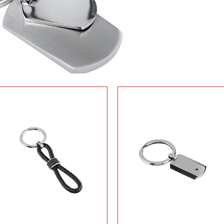
Bre
PO